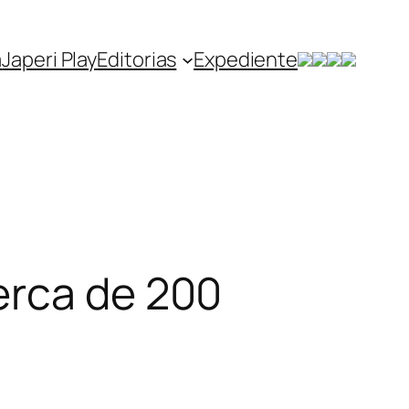
a
Japeri Play
Editorias
Expediente
erca de 200