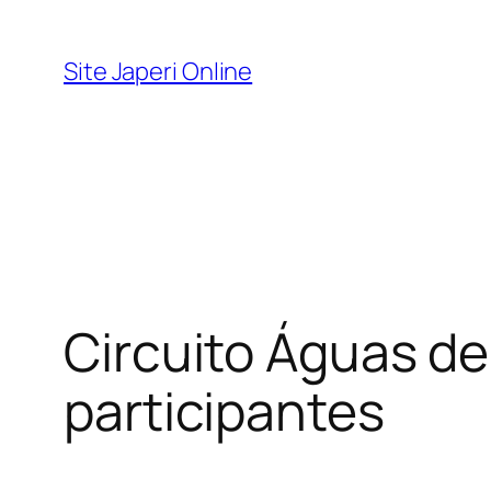
Pular
para
Site Japeri Online
o
conteúdo
Circuito Águas d
participantes