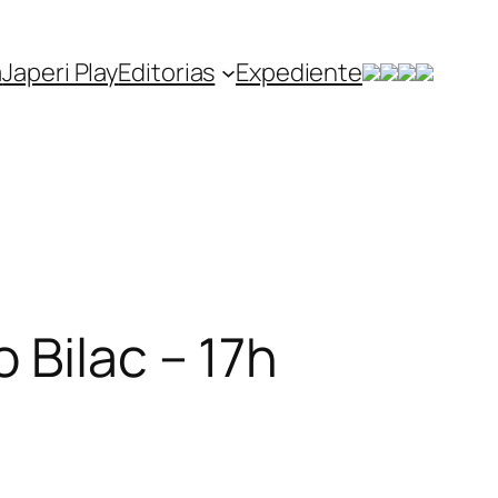
a
Japeri Play
Editorias
Expediente
 Bilac – 17h