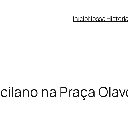
Início
Nossa Históri
ilano na Praça Olavo