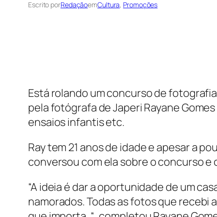
Escrito por
Redação
em
Cultura
, 
Promoções
Está rolando um concurso de fotografia
pela fotógrafa de Japeri Rayane Gomes 
ensaios infantis etc.
Ray tem 21 anos de idade e apesar a po
conversou com ela sobre o concurso e 
“A ideia é dar a oportunidade de um ca
namorados. Todas as fotos que recebi a
que importa. “, completou Rayane Gome