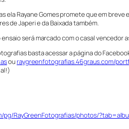
mas ela Rayane Gomes promete que em breve e
es de Japeri e da Baixada também.
 o ensaio será marcado com o casal vencedor 
Fotografias basta acessar a página do Faceboo
ias
ou
raygreenfotografias.46graus.com/portf
al!
)
om/pg/RayGreenFotografias/photos/?tab=a