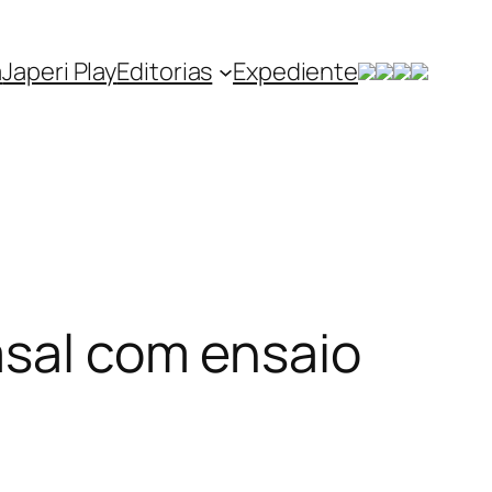
a
Japeri Play
Editorias
Expediente
asal com ensaio