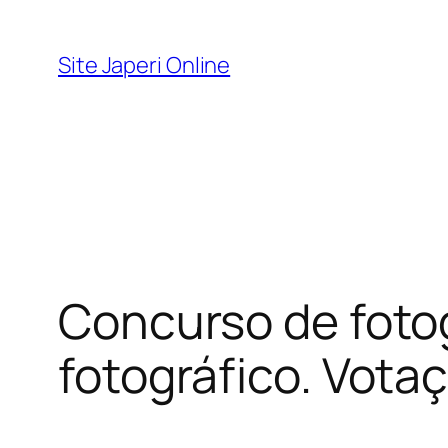
Pular
para
Site Japeri Online
o
conteúdo
Concurso de fotog
fotográfico. Vota