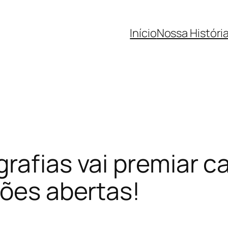
Início
Nossa Históri
rafias vai premiar c
ções abertas!