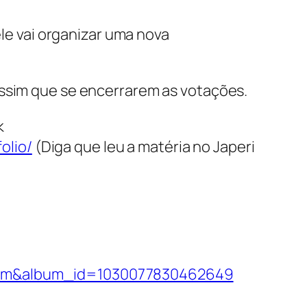
le vai organizar uma nova
assim que se encerrarem as votações.
k
olio/
(
Diga que leu a matéria no Japeri
lbum&album_id=1030077830462649