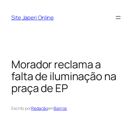
Pular
para
Site Japeri Online
o
conteúdo
Morador reclama a
falta de iluminação na
praça de EP
Escrito por
Redação
em
Bairros