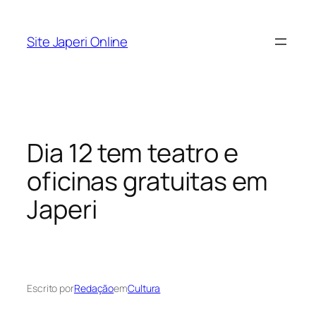
Pular
para
Site Japeri Online
o
conteúdo
Dia 12 tem teatro e
oficinas gratuitas em
Japeri
Escrito por
Redação
em
Cultura