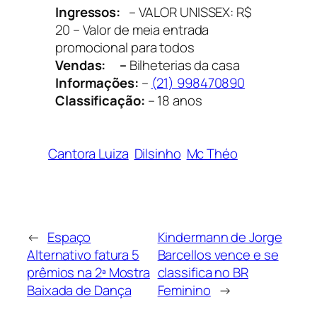
Ingressos:
– VALOR UNISSEX: R$
20 – Valor de meia entrada
promocional para todos
Vendas: –
Bilheterias da casa
Informações:
–
(21) 998470890
Classificação:
– 18 anos
Cantora Luiza
Dilsinho
Mc Théo
←
Espaço
Kindermann de Jorge
Alternativo fatura 5
Barcellos vence e se
prêmios na 2ª Mostra
classifica no BR
Baixada de Dança
Feminino
→