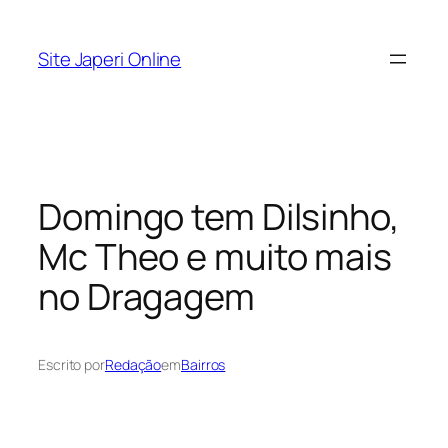
Pular
para
Site Japeri Online
o
conteúdo
Domingo tem Dilsinho,
Mc Theo e muito mais
no Dragagem
Escrito por
Redação
em
Bairros