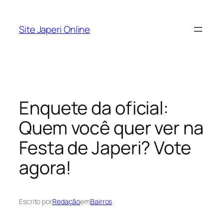
Pular
para
Site Japeri Online
o
conteúdo
Enquete da oficial:
Quem você quer ver na
Festa de Japeri? Vote
agora!
Escrito por
Redação
em
Bairros