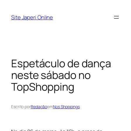
Pular
para
Site Japeri Online
o
conteúdo
Espetáculo de dança
neste sábado no
TopShopping
Escrito por
Redação
em
Nos Shoppings