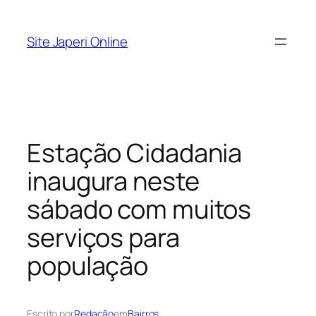
Pular
para
Site Japeri Online
o
conteúdo
Estação Cidadania
inaugura neste
sábado com muitos
serviços para
população
Escrito por
Redação
em
Bairros