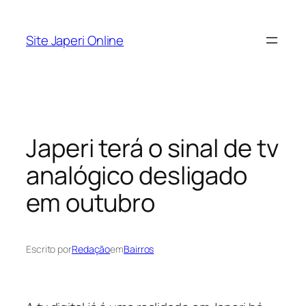
Pular
para
Site Japeri Online
o
conteúdo
Japeri terá o sinal de tv
analógico desligado
em outubro
Escrito por
Redação
em
Bairros