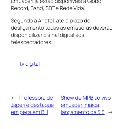
Em Japeri já estão disponíveis a Globo,
Record, Band, SBT e Rede Vida.
Segundo a Anatel, até o prazo de
desligamento todas as emissoras deverão
disponibilizar o sinal digital aos
telespectadores.
tv digital
←
Professora de
Show de MPB ao vivo
Japeri é destaque
em Japeri marca
em peça em BH
lançamento da 5.3
→