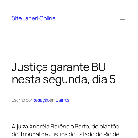
Pular
para
Site Japeri Online
o
conteúdo
Justiça garante BU
nesta segunda, dia 5
Escrito por
Redação
em
Bairros
A juíza Andréia Florêncio Berto, do plantão
do Tribunal de Justiça do Estado do Rio de