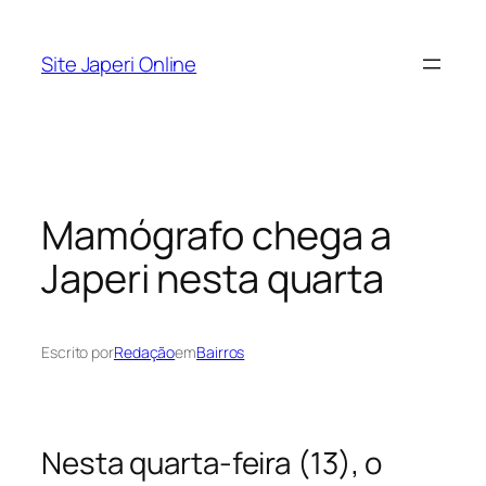
Pular
para
Site Japeri Online
o
conteúdo
Mamógrafo chega a
Japeri nesta quarta
Escrito por
Redação
em
Bairros
Nesta quarta-feira (13), o