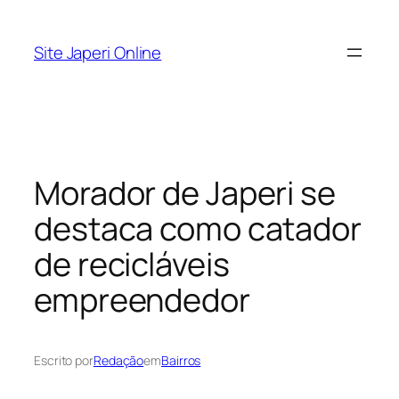
Pular
para
Site Japeri Online
o
conteúdo
Morador de Japeri se
destaca como catador
de recicláveis
empreendedor
Escrito por
Redação
em
Bairros