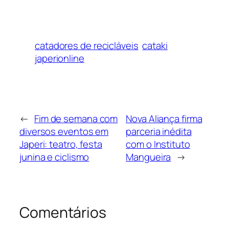
catadores de recicláveis
cataki
japerionline
←
Fim de semana com
Nova Aliança firma
diversos eventos em
parceria inédita
Japeri: teatro, festa
com o Instituto
junina e ciclismo
Mangueira
→
Comentários