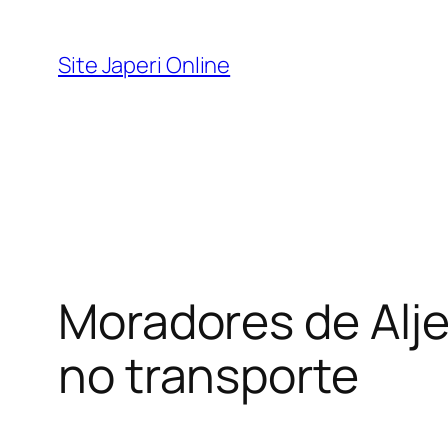
Pular
para
Site Japeri Online
o
conteúdo
Moradores de Alj
no transporte