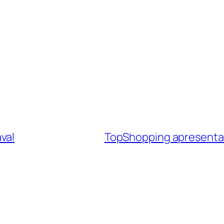
val
TopShopping apresenta 