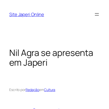
Pular
para
Site Japeri Online
o
conteúdo
Nil Agra se apresenta
em Japeri
Escrito por
Redação
em
Cultura