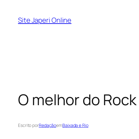
Pular
para
Site Japeri Online
o
conteúdo
O melhor do Rock
Escrito por
Redação
em
Baixada e Rio