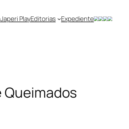
a
Japeri Play
Editorias
Expediente
de Queimados