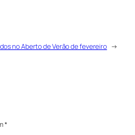
ados no Aberto de Verão de fevereiro
→
om
*