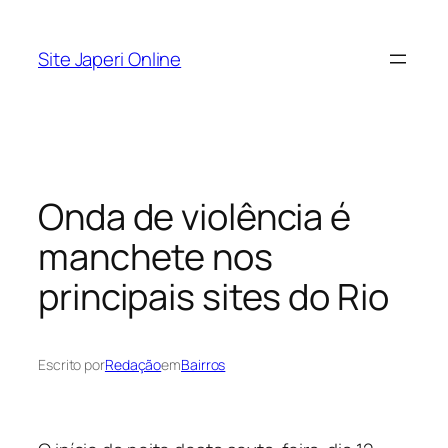
Pular
para
Site Japeri Online
o
conteúdo
Onda de violência é
manchete nos
principais sites do Rio
Escrito por
Redação
em
Bairros