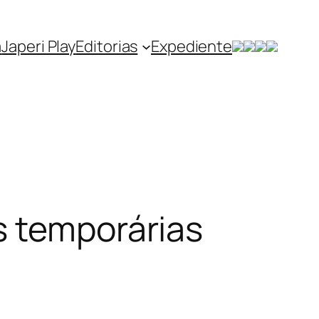
a
Japeri Play
Editorias
Expediente
s temporárias