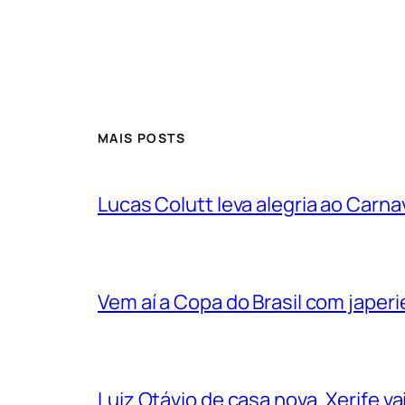
MAIS POSTS
Lucas Colutt leva alegria ao Carnav
Vem aí a Copa do Brasil com jape
Luiz Otávio de casa nova. Xerife 