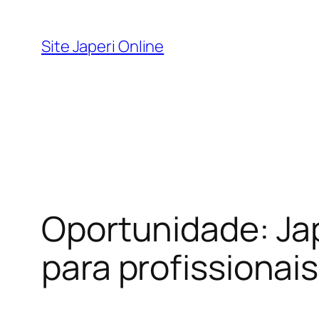
Pular
para
Site Japeri Online
o
conteúdo
Oportunidade: Jap
para profissionais