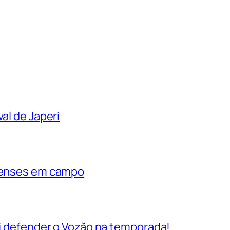
al de Japeri
rienses em campo
vai defender o Vozão na temporada!