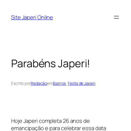
Pular
para
Site Japeri Online
o
conteúdo
Parabéns Japeri!
Escrito por
Redação
em
Bairros
, 
Festa de Japeri
Hoje Japeri completa 26 anos de
emancipação e para celebrar essa data