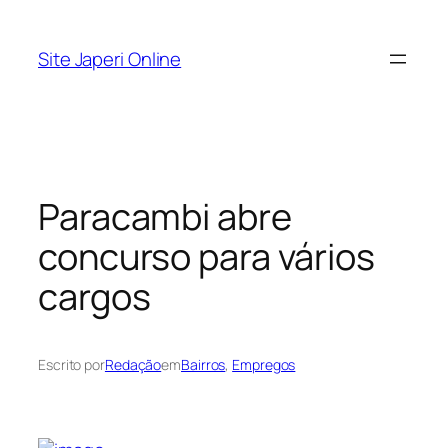
Pular
para
Site Japeri Online
o
conteúdo
Paracambi abre
concurso para vários
cargos
Escrito por
Redação
em
Bairros
, 
Empregos