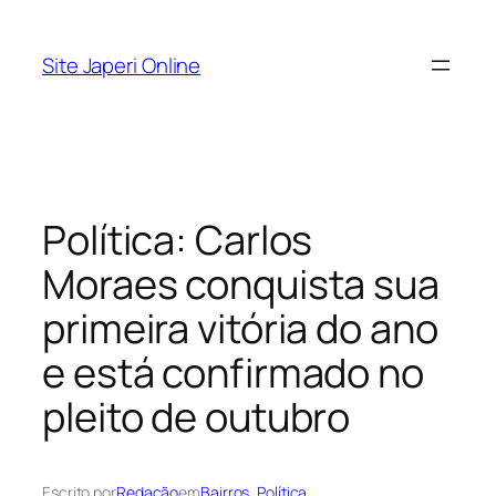
Pular
para
Site Japeri Online
o
conteúdo
Política: Carlos
Moraes conquista sua
primeira vitória do ano
e está confirmado no
pleito de outubro
Escrito por
Redação
em
Bairros
, 
Política