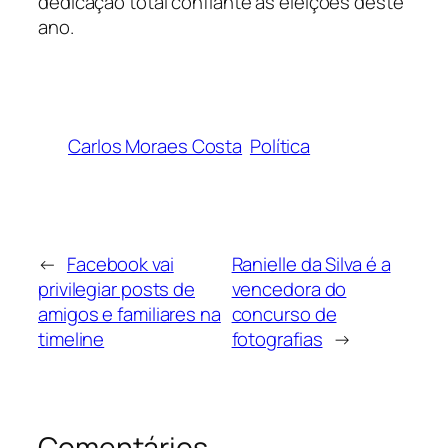
dedicação total confiante as eleições deste
ano.
Carlos Moraes Costa
Política
←
Facebook vai
Ranielle da Silva é a
privilegiar posts de
vencedora do
amigos e familiares na
concurso de
timeline
fotografias
→
Comentários