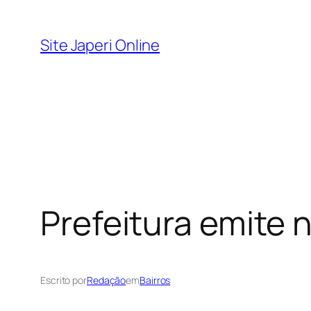
Pular
para
Site Japeri Online
o
conteúdo
Prefeitura emite 
Escrito por
Redação
em
Bairros