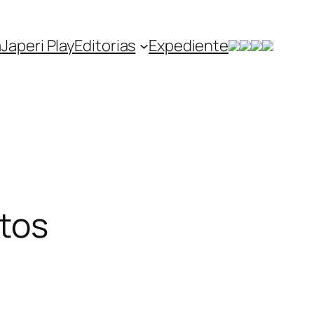
a
Japeri Play
Editorias
Expediente
ntos