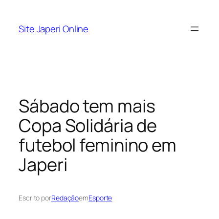
Pular
para
Site Japeri Online
o
conteúdo
Sábado tem mais
Copa Solidária de
futebol feminino em
Japeri
Escrito por
Redação
em
Esporte