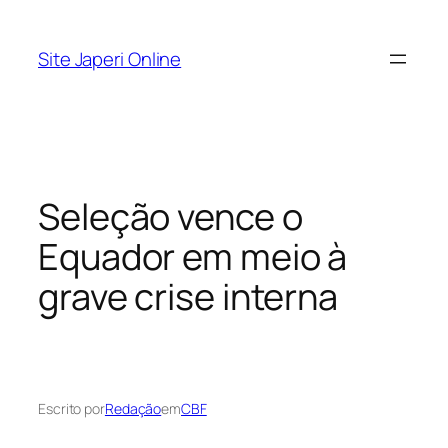
Pular
para
Site Japeri Online
o
conteúdo
Seleção vence o
Equador em meio à
grave crise interna
Escrito por
Redação
em
CBF