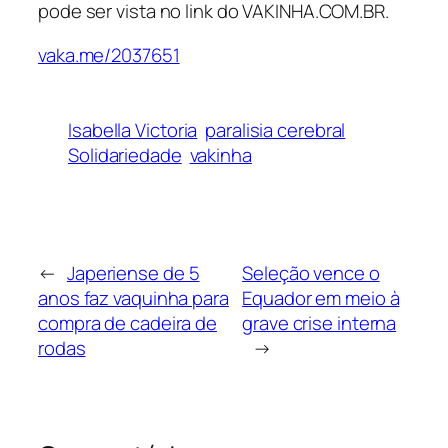
pode ser vista no link do VAKINHA.COM.BR.
vaka.me/2037651
Isabella Victoria
paralisia cerebral
Solidariedade
vakinha
←
Japeriense de 5
Seleção vence o
anos faz vaquinha para
Equador em meio à
compra de cadeira de
grave crise interna
rodas
→