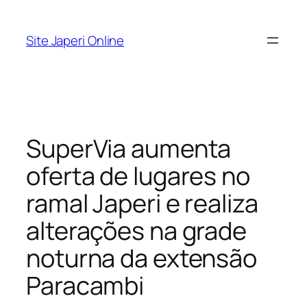
Pular
para
Site Japeri Online
o
conteúdo
SuperVia aumenta
oferta de lugares no
ramal Japeri e realiza
alterações na grade
noturna da extensão
Paracambi