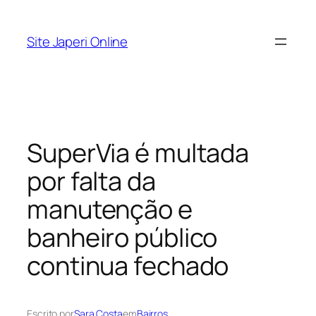
Pular
para
Site Japeri Online
o
conteúdo
SuperVia é multada
por falta da
manutenção e
banheiro público
continua fechado
Escrito por
Sara Costa
em
Bairros