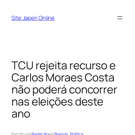
Pular
para
Site Japeri Online
o
conteúdo
TCU rejeita recurso e
Carlos Moraes Costa
não poderá concorrer
nas eleições deste
ano
Escrito por
Redação
em
Bairros
, 
Política