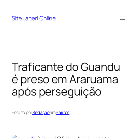
Pular
para
Site Japeri Online
o
conteúdo
Traficante do Guandu
é preso em Araruama
após perseguição
Escrito por
Redação
em
Bairros