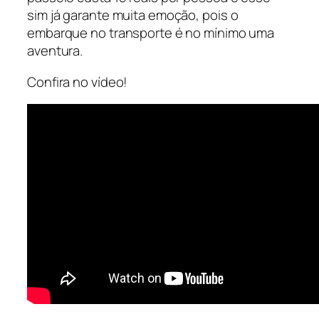
sim já garante muita emoção, pois o
embarque no transporte é no mínimo uma
aventura.
Confira no vídeo!