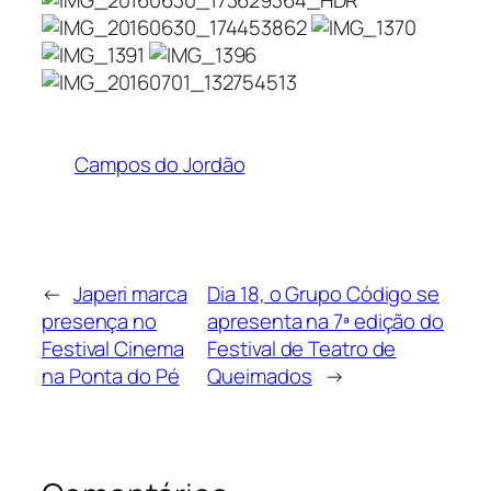
Campos do Jordão
←
Japeri marca
Dia 18, o Grupo Código se
presença no
apresenta na 7ª edição do
Festival Cinema
Festival de Teatro de
na Ponta do Pé
Queimados
→