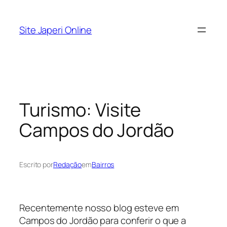
Pular
para
Site Japeri Online
o
conteúdo
Turismo: Visite
Campos do Jordão
Escrito por
Redação
em
Bairros
Recentemente nosso blog esteve em
Campos do Jordão para conferir o que a