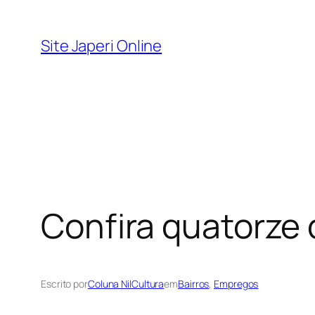
Pular
para
Site Japeri Online
o
conteúdo
Confira quatorze
Escrito por
Coluna NilCultura
em
Bairros
, 
Empregos