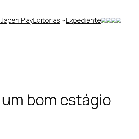
a
Japeri Play
Editorias
Expediente
r um bom estágio