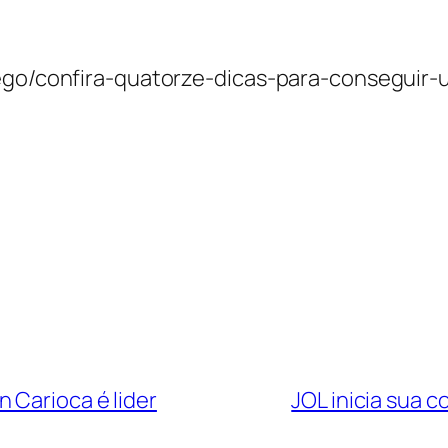
prego/confira-quatorze-dicas-para-consegui
 Carioca é lider
JOL inicia sua 