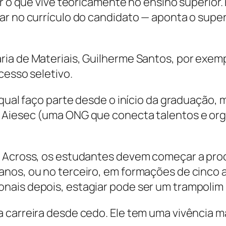
ar o que vive teoricamente no ensino superior
ar no currículo do candidato — aponta o sup
ia de Materiais, Guilherme Santos, por exemp
cesso seletivo.
 qual faço parte desde o início da graduação,
 Aiesec (uma ONG que conecta talentos e or
a Across, os estudantes devem começar a pro
nos, ou no terceiro, em formações de cinco an
nais depois, estagiar pode ser um trampolim
carreira desde cedo. Ele tem uma vivência mai