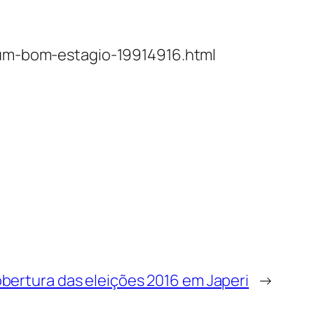
r-um-bom-estagio-19914916.html
cobertura das eleições 2016 em Japeri
→