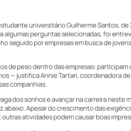
estudante universitário Guilherme Santos, de
a algumas perguntas selecionadas, foi entre
inho seguido por empresas em busca de jovens
etos de peso dentro das empresas: participam 
nos — justifica Annie Tartari, coordenadora d
rsas companhias.
a vaga dos sonhos e avançar na carreira nest
z abaixo. Apesar do crescimento das exigênc
 E outras atividades podem causar boas impre