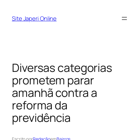
Pular
para
Site Japeri Online
o
conteúdo
Diversas categorias
prometem parar
amanhã contra a
reforma da
previdência
Escrito por
Redação
em
Bairros