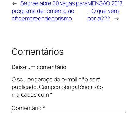
←
Sebrae abre 30 vagas para
MENGÃO 2017
programa de fomento ao
– O que vem
afroempreendedorismo
por aí???
→
Comentários
Deixe um comentário
O seu endereço de e-mail não será
publicado.
Campos obrigatórios são
marcados com
*
Comentário
*