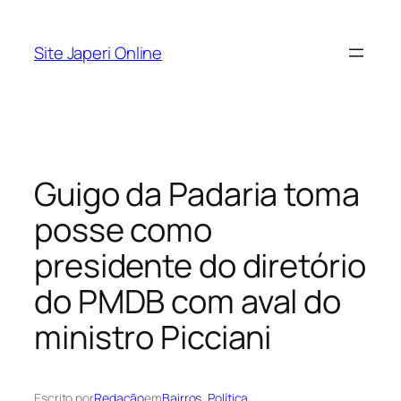
Pular
para
Site Japeri Online
o
conteúdo
Guigo da Padaria toma
posse como
presidente do diretório
do PMDB com aval do
ministro Picciani
Escrito por
Redação
em
Bairros
, 
Política