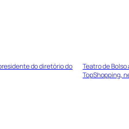
residente do diretório do
Teatro de Bolso 
TopShopping, n