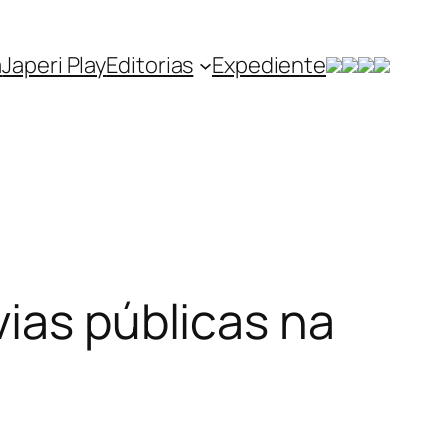
a
Japeri Play
Editorias
Expediente
vias públicas na