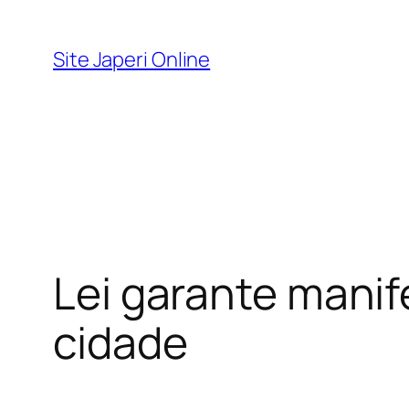
Pular
para
Site Japeri Online
o
conteúdo
Lei garante manif
cidade