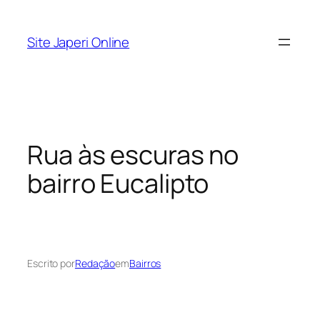
Pular
para
Site Japeri Online
o
conteúdo
Rua às escuras no
bairro Eucalipto
Escrito por
Redação
em
Bairros