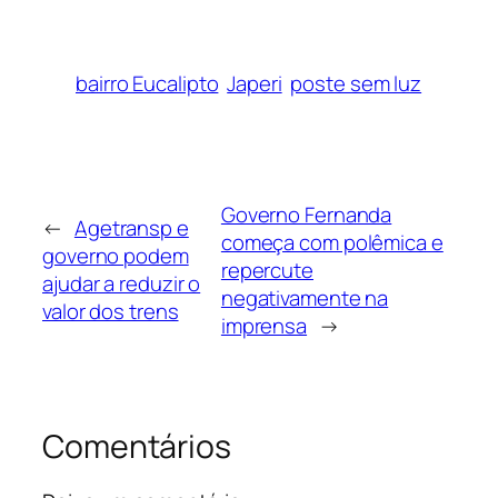
bairro Eucalipto
Japeri
poste sem luz
Governo Fernanda
←
Agetransp e
começa com polêmica e
governo podem
repercute
ajudar a reduzir o
negativamente na
valor dos trens
imprensa
→
Comentários