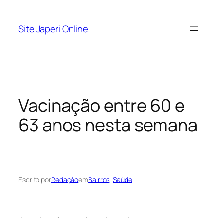
Pular
para
Site Japeri Online
o
conteúdo
Vacinação entre 60 e
63 anos nesta semana
Escrito por
Redação
em
Bairros
, 
Saúde